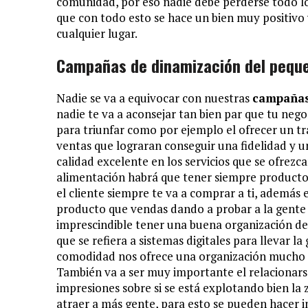
comunidad, por eso nadie debe perderse todo l
que con todo esto se hace un bien muy positivo 
cualquier lugar.
Campañas de dinamización del pequ
Nadie se va a equivocar con nuestras
campañas
nadie te va a aconsejar tan bien par que tu neg
para triunfar como por ejemplo el ofrecer un tra
ventas que lograran conseguir una fidelidad y un
calidad excelente en los servicios que se ofrezc
alimentación habrá que tener siempre productos
el cliente siempre te va a comprar a ti, ademá
producto que vendas dando a probar a la gente 
imprescindible tener una buena organización 
que se refiera a sistemas digitales para llevar l
comodidad nos ofrece una organización mucho m
También va a ser muy importante el relacionars
impresiones sobre si se está explotando bien la
atraer a más gente, para esto se pueden hacer i