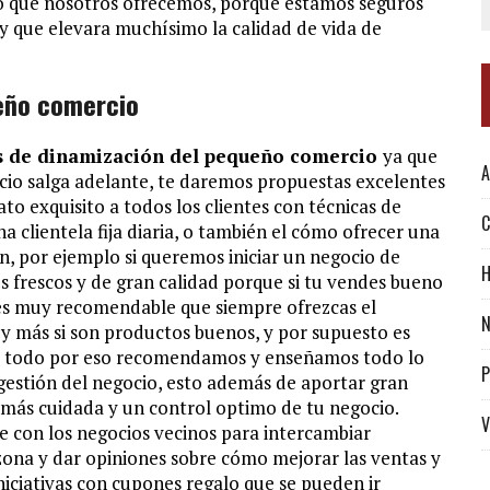
o que nosotros ofrecemos, porque estamos seguros
y que elevara muchísimo la calidad de vida de
eño comercio
 de dinamización del pequeño comercio
ya que
A
ocio salga adelante, te daremos propuestas excelentes
to exquisito a todos los clientes con técnicas de
C
a clientela fija diaria, o también el cómo ofrecer una
an, por ejemplo si queremos iniciar un negocio de
H
 frescos y de gran calidad porque si tu vendes bueno
s es muy recomendable que siempre ofrezcas el
N
y más si son productos buenos, y por supuesto es
de todo por eso recomendamos y enseñamos todo lo
P
a gestión del negocio, esto además de aportar gran
ás cuidada y un control optimo de tu negocio.
V
e con los negocios vecinos para intercambiar
 zona y dar opiniones sobre cómo mejorar las ventas y
niciativas con cupones regalo que se pueden ir