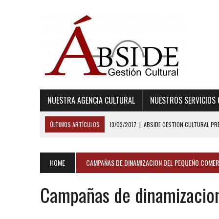
NUESTRA AGENCIA CULTURAL
NUESTROS SERVICIOS 
ÚLTIMOS ARTÍCULOS
13/03/2017
|
ABSIDE GESTION CULTURAL PRE
02/03/2015
|
LISTADO DE PERSONAJES “B”
06/02/2015
|
LISTADO DE PERSONAJES “S”
HOME
CAMPAÑAS DE DINAMIZACION DEL PEQUEÑO COMER
06/02/2015
|
LISTADO DE PERSONAJES “R”
Campañas de dinamizacio
13/03/2017
|
ESPECIAL ALOJAMIENTOS: CURSO RECURSOS TURISTICO