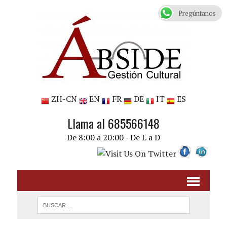
Pregúntanos
ZH-CN
EN
FR
DE
IT
ES
Llama al 685566148
De 8:00 a 20:00 - De L a D