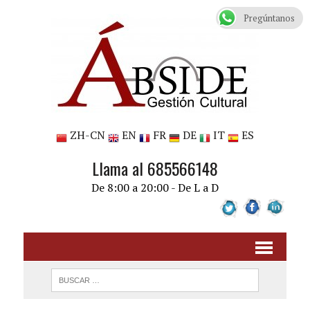
Pregúntanos
ZH-CN
EN
FR
DE
IT
ES
Llama al 685566148
De 8:00 a 20:00 - De L a D